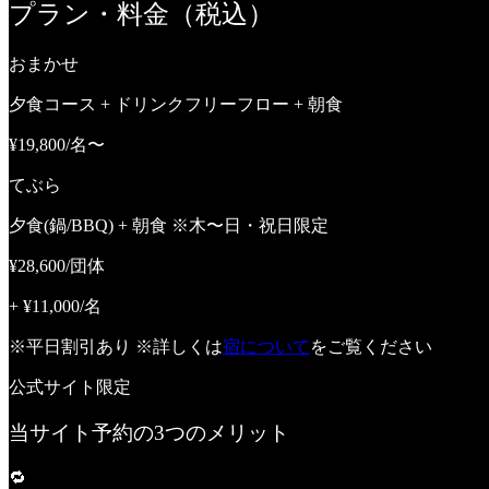
プラン・料金（税込）
おまかせ
夕食コース + ドリンクフリーフロー + 朝食
¥19,800
/名〜
てぶら
夕食(鍋/BBQ) + 朝食 ※木〜日・祝日限定
¥28,600
/団体
+ ¥11,000/名
※平日割引あり ※詳しくは
宿について
をご覧ください
公式サイト限定
当サイト予約の3つのメリット
🔁