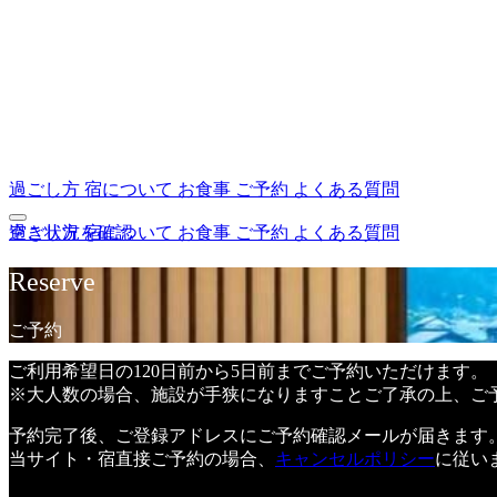
過ごし方
宿について
お食事
ご予約
よくある質問
過ごし方
空き状況を確認
宿について
お食事
ご予約
よくある質問
Reserve
ご予約
ご利用希望日の120日前から5日前までご予約いただけます。
※大人数の場合、施設が手狭になりますことご了承の上、ご
予約完了後、ご登録アドレスにご予約確認メールが届きます
当サイト・宿直接ご予約の場合、
キャンセルポリシー
に従い