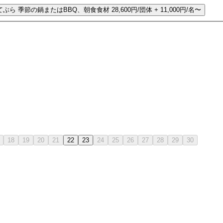
てぶら
季節の鍋またはBBQ、朝食食材
28,600円/団体 + 11,000円/名〜
18
19
20
21
22
23
24
25
26
27
28
29
30