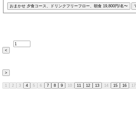
おまかせ
夕食コース、ドリンクフリーフロー、朝食
19,800円/名〜
宿泊日を選択
空室データ最終更新: 8/7 06:19
泊数
<
2026年9月
>
日
月
火
水
木
金
土
1
2
3
4
5
6
7
8
9
10
11
12
13
14
15
16
17
おまかせで空きありの日を選択してください。
選択できる日
選択中
宿泊期間
選択できない日
2026-08-12から2026-12-05まで予約可能
人数