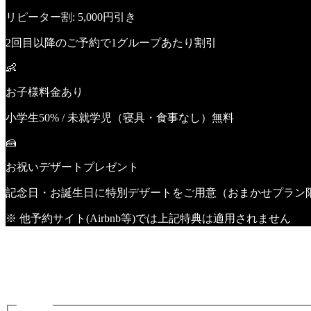
リピーター割: 5,000円引き
2回目以降のご予約で1グループあたり割引
👶
お子様料金あり
小学生50% / 未就学児（寝具・食事なし）無料
🍰
お祝いデザートプレゼント
記念日・お誕生日に特別デザートをご用意（おまかせプラン
※ 他予約サイト(Airbnb等)では上記特典は適用されません
Book Now
空き日を選び、人数・プランを確認して予約画面へ進めます
プラン