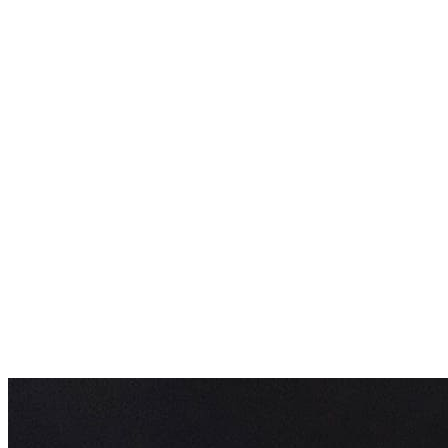
厳選三河鶏の砂肝とキノコのアヒージョ
設楽トマトと原木しいたけ石窯ピザ
あいちひめの炙りスペアリブ
川魚の石窯ピザ -柚子塩鮎-
段戸牛の小さなすき焼き丼
塩えごまアイス
ドリンクフリーフロー付き
17:00〜21:00
オリジナルカクテル・ビール・モクテル(ジュース/ノンアル
コールカクテル)・ソフトドリンク70種類以上をお好きなだ
けご堪能
※皆でシェアするタイプ
※アレルギー・お子様メニュー対応がありません
※お子様向けに白米が必要な場合は当日お伝えください