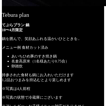
Tebura plan
てぶらプラン 鍋
10〜4月限定
鍋を囲んで、笑顔あふれる温かいひとときを..
メニュー例
食材カット済み
あいちひめ豚のすき焼き鍋
名倉高原米（1名様あたり0.75合）
卵雑炊
持参された食材も鍋にお入れいただけます
1,2品おつまみを持込むとより楽しめます
※写真は4人前程
※写真の状態で冷蔵庫にございます