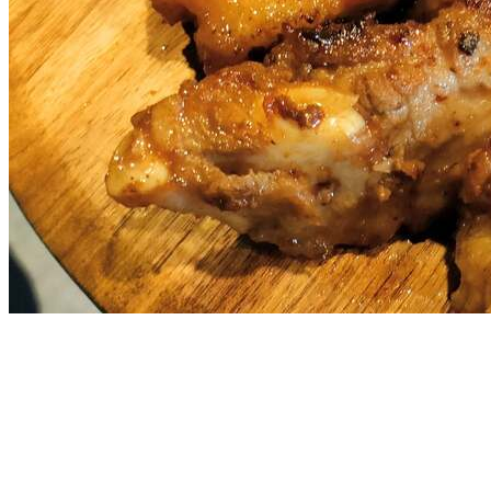
Omakase plan
おまかせプラン
夕食 18時: 地場食材の石窯料理*
メニュー例