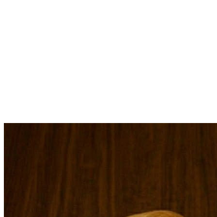
名倉高原米（1名様あたり0.75合）
基本的な量のため、お肉や海鮮を持込むとより楽しめます
※写真は10人前程 ※時期により内容変更有
※食材はカットした状態で冷蔵庫にございます
※アレルギー・お子様メニュー対応ありません
※21時以降は室内で静かにお過ごしください
※屋根付き広場でご飲食