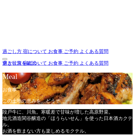
過ごし方
宿について
お食事
ご予約
よくある質問
過ごし方
空き状況を確認
宿について
お食事
ご予約
よくある質問
Meal
お食事
この土地の恵みを、どうぞ
段戸牛に、川魚。寒暖差で甘味が増した高原野菜。
地元酒造関谷醸造の「ほうらいせん」を使った日本酒カクテ
ル。
お酒を飲まない方も楽しめるモクテル。