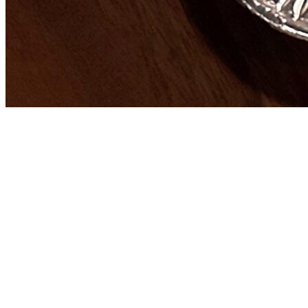
Tebura plan BBQ
てぶらプラン BBQ
5〜9月限定
BBQを囲み、笑顔あふれる夏のひとときを..
食材例
食材カット済み / 機材レンタル無料
各種野菜(天狗なす、ミニトマト、ピーマン、人参...)
愛知姫豚肩ロース
地元秘伝のたれ味付け肉
段戸牛肩ロース